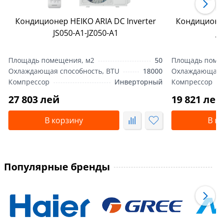
Кондиционер HEIKO ARIA DC Inverter
Кондиционе
JS050-A1-JZ050-A1
J
Площадь помещения, м2
50
Площадь пом
Охлаждающая способность, BTU
18000
Охлаждающая 
Компрессор
Инверторный
Компрессор
27 803 лей
19 821 ле
В корзину
В 
Популярные бренды