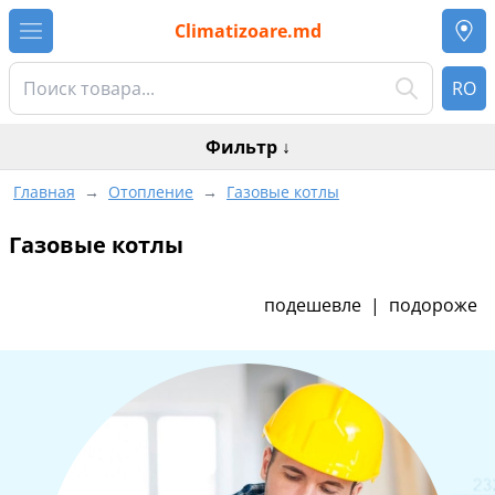
Climatizoare.md
RO
Фильтр
↓
Главная
→
Отопление
→
Газовые котлы
Газовые котлы
подешевле
|
подороже