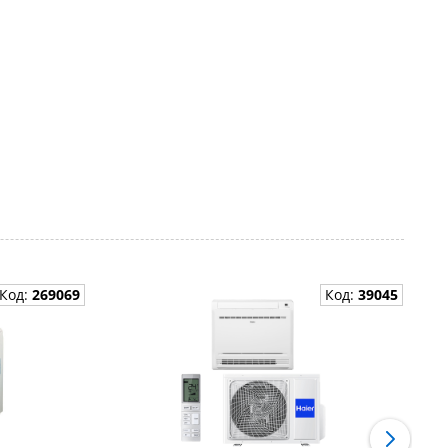
Код:
269069
Код:
39045