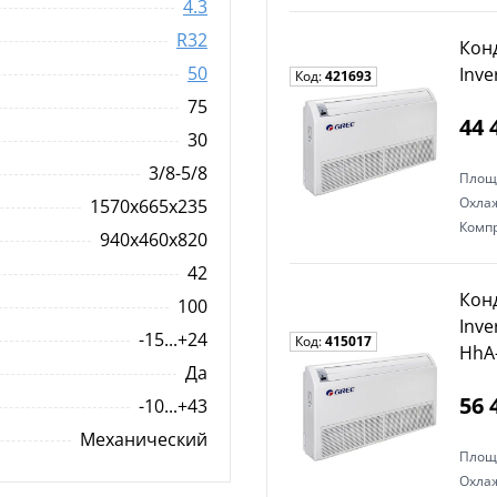
4.3
R32
Кон
50
Inv
Код:
421693
75
44 
30
3/8-5/8
Площ
Охла
1570x665x235
Комп
940x460x820
42
Кон
100
Inv
-15...+24
Код:
415017
HhA
Да
56 
-10...+43
Механический
Площ
Охла