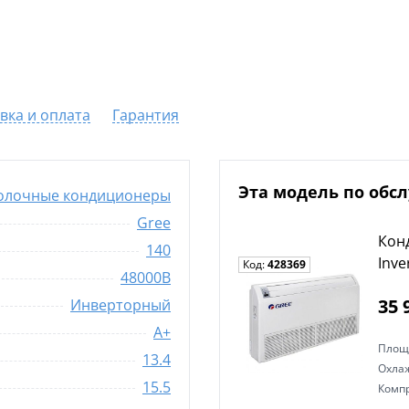
вка и оплата
Гарантия
Эта модель по обс
олочные кондиционеры
Gree
Кон
140
Inv
Код:
428369
48000B
35 
Инверторный
A+
Площ
13.4
Охла
15.5
Комп