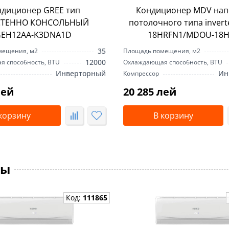
ндиционер GREE тип
Кондиционер MDV нап
ТЕННО КОНСОЛЬНЫЙ
потолочного типа invert
EH12AA-K3DNA1D
18HRFN1/MDOU-18H
35
мещения, м2
Площадь помещения, м2
12000
 способность, BTU
Охлаждающая способность, BTU
Инверторный
Ин
Компрессор
лей
20 285 лей
корзину
В корзину
ты
Код:
111865