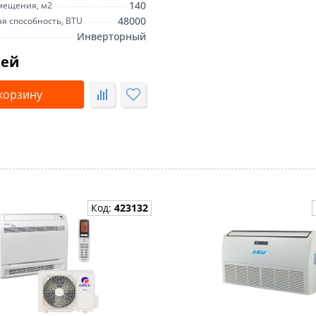
140
мещения, м2
48000
 способность, BTU
Инверторный
лей
корзину
Код:
423132