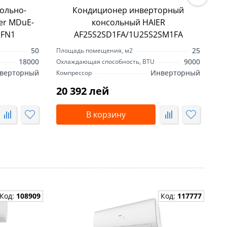
ольно-
Кондиционер инверторный
er MDuE-
консольный HAIER
FN1
AF25S2SD1FA/1U25S2SM1FA
50
25
Площадь помещения, м2
Пл
18000
9000
Охлаждающая способность, BTU
Ох
верторный
Инверторный
Компрессор
Ко
20 392 лей
2
В корзину
Код:
108909
Код:
117777