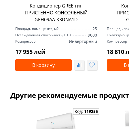
Кондиционер GREE тип
Ко
ПРИСТЕННО КОНСОЛЬНЫЙ
ПРИС
GEH09AA-K3DNA1D
G
25
Площадь помещения, м2
Площадь по
9000
Охлаждающая способность, BTU
Охлаждающая
Инверторный
Компрессор
Компрессор
17 955 лей
18 810 
В корзину
В 
Другие рекомендуемые продук
Код:
119255