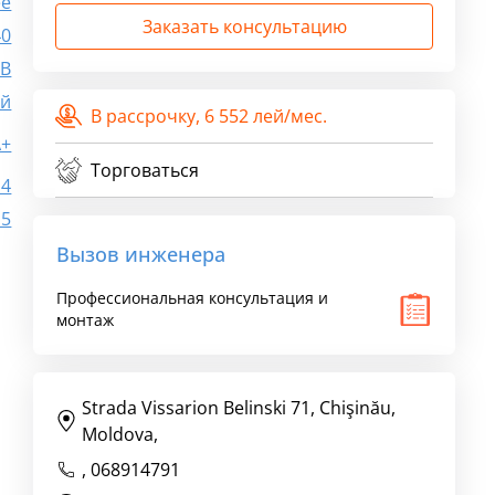
ee
Заказать консультацию
40
0B
ый
В рассрочку,
6 552 лей/мес.
A+
Торговаться
.4
.5
Вызов инженера
Профессиональная консультация и
монтаж
Strada Vissarion Belinski 71, Chişinău,
Moldova,
,
068914791