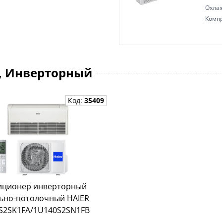
Охла
Комп
0, Инверторный
Код:
35409
иционер инверторный
ьно-потолочный HAIER
S2SK1FA/1U140S2SN1FB