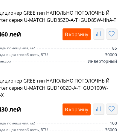
диционер GREE тип НАПОЛЬНО ПОТОЛОЧНЫЙ
erter серия U-MATCH GUD85ZD-A-T+GUD85W-HhA-T
460 лей
В корзину
85
адь помещения, м2
30000
ждающая способность, BTU
Инверторный
рессор
диционер GREE тип НАПОЛЬНО ПОТОЛОЧНЫЙ
erter серия U-MATCH GUD100ZD-A-T+GUD100W-
-X
430 лей
В корзину
100
адь помещения, м2
36000
ждающая способность, BTU