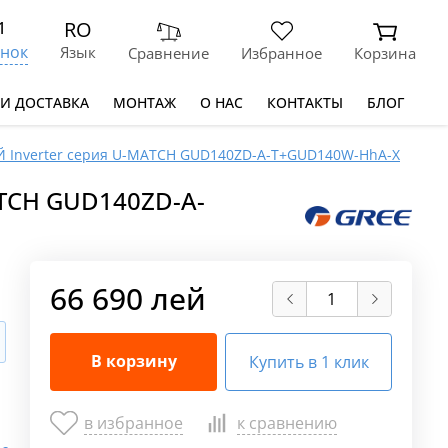
RO
1
нок
Язык
Сравнение
Избранное
Корзина
 И ДОСТАВКА
МОНТАЖ
О НАС
КОНТАКТЫ
БЛОГ
Inverter серия U-MATCH GUD140ZD-A-T+GUD140W-HhA-X
TCH GUD140ZD-A-
66 690 лей
В корзину
Купить в 1 клик
в избранное
к сравнению