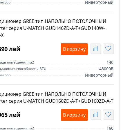
Инверторный
рессор
диционер GREE тип НАПОЛЬНО ПОТОЛОЧНЫЙ
erter серия U-MATCH GUD140ZD-A-T+GUD140W-
-X
690 лей
В корзину
140
адь помещения, м2
48000B
ждающая способность, BTU
Инверторный
рессор
диционер GREE тип НАПОЛЬНО ПОТОЛОЧНЫЙ
erter серия U-MATCH GUD160ZD-A-T+GUD160ZD-A-T
965 лей
В корзину
160
адь помещения, м2