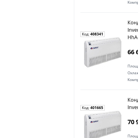
Комп
Кон
Inv
Код:
408341
HhA
66 
Площ
Охла
Комп
Кон
Inv
Код:
401665
70 
Площ