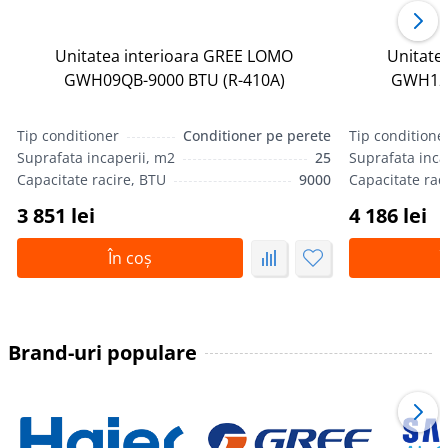
Unitatea interioara GREE LOMO
Unitate
GWH09QB-9000 BTU (R-410А)
GWH12Q
Tip conditioner
Conditioner pe perete
Tip conditione
Suprafata incaperii, m2
25
Suprafata inca
Capacitate racire, BTU
9000
Capacitate rac
3 851 lei
4 186 lei
În coș
Î
Brand-uri populare