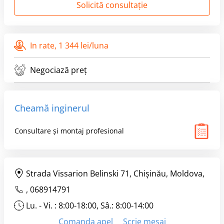
Solicită consultație
In rate,
1 344 lei/luna
Negociază preț
Cheamă inginerul
Consultare și montaj profesional
Strada Vissarion Belinski 71, Chişinău, Moldova,
,
068914791
Lu. - Vi. : 8:00-18:00, Sâ.: 8:00-14:00
Comanda apel
Scrie mesaj