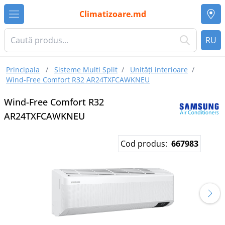
Climatizoare.md
RU
Principala
/
Sisteme Multi Split
/
Unități interioare
/
Wind-Free Comfort R32 AR24TXFCAWKNEU
Wind-Free Comfort R32
AR24TXFCAWKNEU
Cod produs:
667983