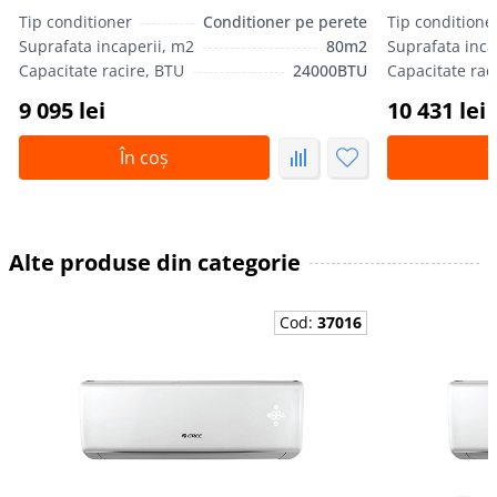
Tip conditioner
Conditioner pe perete
Tip conditione
Suprafata incaperii, m2
80m2
Suprafata inca
Capacitate racire, BTU
24000BTU
Capacitate rac
9 095 lei
10 431 lei
În coș
Î
Alte produse din categorie
Cod:
37016