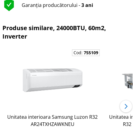
Garanția producătorului -
3 ani
Produse similare, 24000BTU, 60m2,
Inverter
Cod:
755109
Unitatea interioara Samsung Luzon R32
Unitatea in
AR24TXHZAWKNEU
R32 