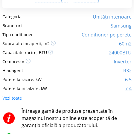
Unități interioare
Categoria
Samsung
Brand-uri
Conditioner pe perete
Tip conditioner
60m2
Suprafata incaperii, m2
24000BTU
Capacitate racire, BTU
Inverter
Compresor
R32
Hladagent
6.5
Putere la răcire, kW
7.4
Putere la încălzire, kW
Vezi toate ↓
Întreaga gamă de produse prezentate în
magazinul nostru online este acoperită de
garanția oficială a producătorului.