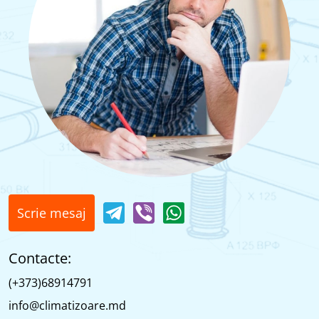
Scrie mesaj
Contacte:
(+373)68914791
info@climatizoare.md