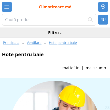
Climatizoare.md
RU
Filtru
↓
Principala
→
Ventilare
→
Hote pentru baie
Hote pentru baie
mai ieftin
|
mai scump