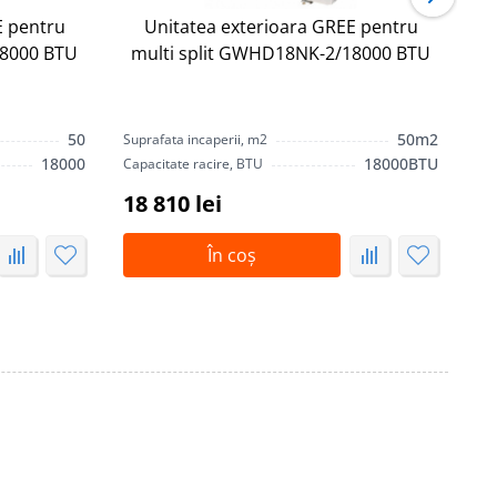
E pentru
Unitatea exterioara GREE pentru
U
18000 BTU
multi split GWHD18NK-2/18000 BTU
50
50m2
Suprafata incaperii, m2
Sup
18000
18000BTU
Capacitate racire, BTU
Cap
18 810 lei
19
În coș