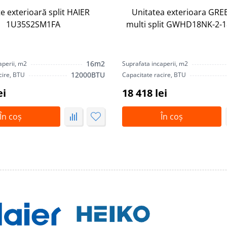
e exterioară split HAIER
Unitatea exterioara GRE
1U35S2SM1FA
multi split GWHD18NK-2-
16m2
aperii, m2
Suprafata incaperii, m2
12000BTU
cire, BTU
Capacitate racire, BTU
ei
18 418 lei
În coș
În coș