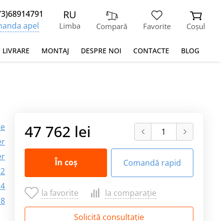
RU
73)68914791
anda apel
Limba
Compară
Favorite
Coșul
I LIVRARE
MONTAJ
DESPRE NOI
CONTACTE
BLOG
re
47 762 lei
er
er
În coș
Comandă rapid
32
.4
la favorite
la comparație
.8
Solicită consultație