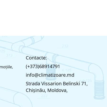
Contacte:
(+373)68914791
moțiile,
info@climatizoare.md
Strada Vissarion Belinski 71,
Chişinău, Moldova,