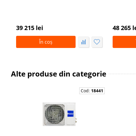
39 215 lei
48 265 l
În coș
Alte produse din categorie
Cod:
18441