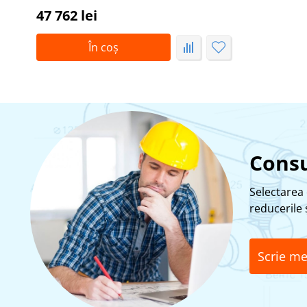
47 762 lei
În coș
Consu
Selectarea 
reducerile ș
Scrie me