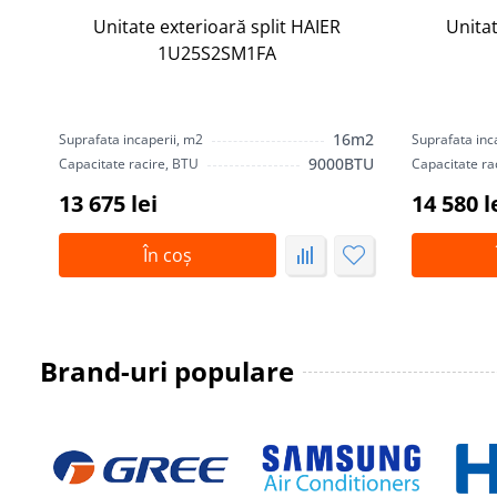
Unitate exterioară split HAIER
Unitat
1U25S2SM1FA
16m2
Suprafata incaperii, m2
Suprafata inc
9000BTU
Capacitate racire, BTU
Capacitate ra
13 675 lei
14 580 l
În coș
Brand-uri populare