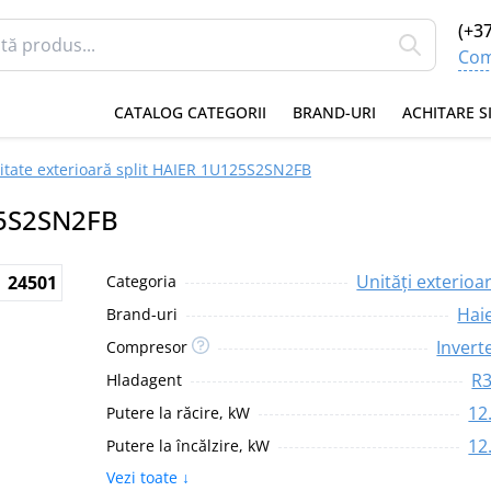
(+3
Com
CATALOG CATEGORII
BRAND-URI
ACHITARE S
itate exterioară split HAIER 1U125S2SN2FB
25S2SN2FB
Unități exterioa
:
24501
Categoria
Hai
Brand-uri
Invert
Compresor
R
Hladagent
12
Putere la răcire, kW
12
Putere la încălzire, kW
Vezi toate ↓