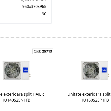
950x370x965
90
Cod:
25713
e exterioară split HAIER
Unitate exterioară spli
1U140S2SN1FB
1U160S2SP1FB