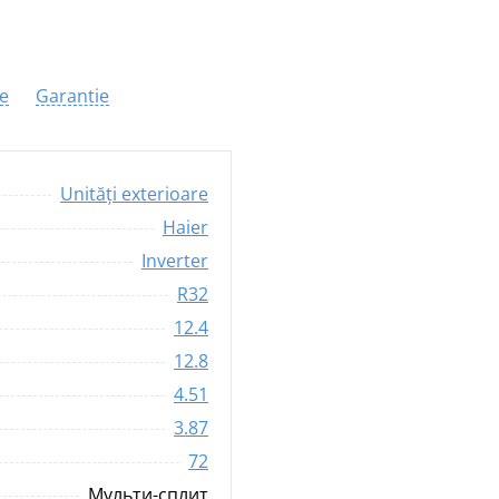
re
Garantie
Unități exterioare
Haier
Inverter
R32
12.4
12.8
4.51
3.87
72
Мульти-сплит