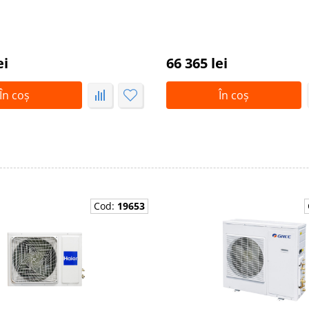
ei
66 365 lei
În coș
În coș
Cod:
19653