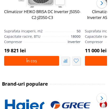
Climatizor HEIKO BRISA DC Inverter JS050-
Climatiz
С2-JZ050-С3
Inverter A
Suprafata incaperii, m2
50
Suprafata inca
Capacitate racire, BTU
18000
Capacitate rac
Compresor
Inverter
Compresor
19 821 lei
11 000 lei
În coș
Î
Brand-uri populare