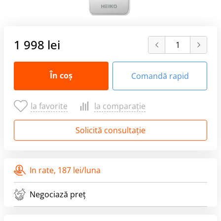
1 998 lei
În coș
Comandă rapid
la favorite
la comparație
Solicită consultație
In rate,
187 lei/luna
Negociază preț