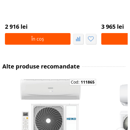
2 916 lei
3 965 lei
În coș
Î
Alte produse recomandate
Cod:
111865