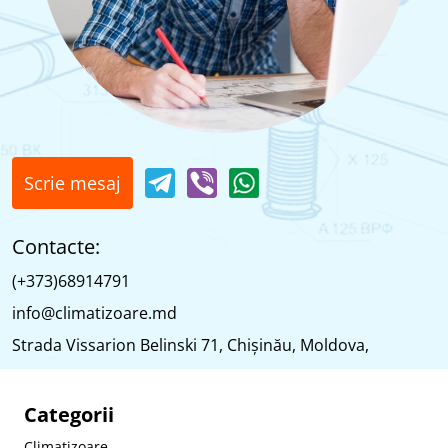
Scrie mesaj
Contacte:
(+373)68914791
info@climatizoare.md
Strada Vissarion Belinski 71, Chişinău, Moldova,
Categorii
Climatizoare