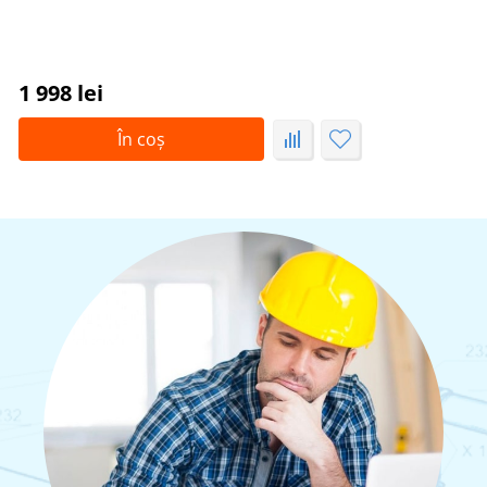
1 998 lei
În coș