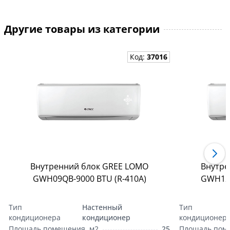
Другие товары из категории
Код:
37016
Внутренний блок GREE LOMO
Внутре
GWH09QB-9000 BTU (R-410А)
GWH12Q
Тип
Настенный
Тип
кондиционера
кондиционер
кондиционер
Площадь помещения, м2
25
Площадь пом