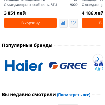
Охлаждающая способность, BTU
9000
Охлаждающая 
3 851 лей
4 186 лей
В корзину
В 
Популярные бренды
Вы недавно смотрели
(Посмотреть все)