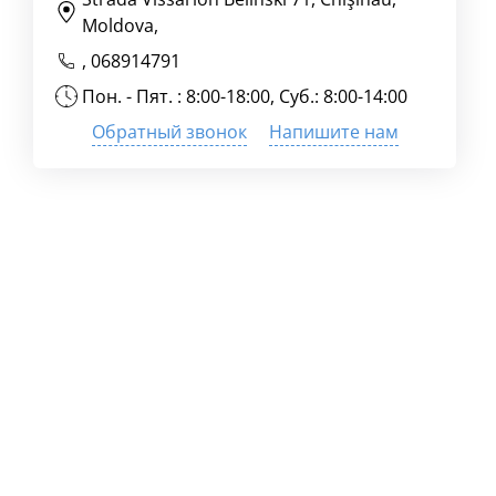
Moldova,
,
068914791
Пон. - Пят. : 8:00-18:00, Суб.: 8:00-14:00
Обратный звонок
Напишите нам
.
,
х
в
т
с