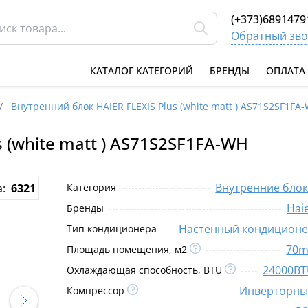
(+373)6891479
Обратный зво
КАТАЛОГ КАТЕГОРИЙ
БРЕНДЫ
ОПЛАТА
/
Внутренний блок HAIER FLEXIS Plus (white matt ) AS71S2SF1FA
 (white matt ) AS71S2SF1FA-WH
Внутренние бло
а:
6321
Категория
Hai
Бренды
Настенный кондицион
Тип кондиционера
70m
Площадь помещения, м2
24000B
Охлаждающая способность, BTU
Инверторн
Компрессор