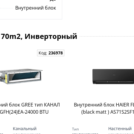
отметить, что приложение позволяет настроить
несколько устройств. Кроме того, система
Внутренний блок
управления Wi-Fi позволяет создавать графики
работы, например, еженедельно, и
контролировать потребление электроэнергии
домашней системой. В кондиционерах Haier
возможно использование различных видов
, 70m2, Инверторный
беспроводного и проводного управления.
Очень тихая работа 16 дБ (А)
Код:
236978
Очень тихая работа кондиционеров Haier была
достигнута благодаря оптимизированным канала
воздушного потока и оптимизированному сечени
вентилятора. Кондиционеры Haier работают с
уровнем шума, сниженным даже до 16 дБ (А),
благодаря чему их можно использовать ночью,
обеспечивая комфорт пользователей, не нарушая
при этом сон. Кроме того, кондиционеры имеют
различные режимы работы, например ТИХИЙ
ний блок GREE тип КАНАЛ
Внутренний блок HAIER FL
режим, который обеспечивает работу
 GFH(24)EA-24000 BTU
(black matt ) AS71S2SF
кондиционера с минимально возможным уровне
шума.
Канальный
Настенный
Тип
Датчик ЕСО
ра
кондиционера