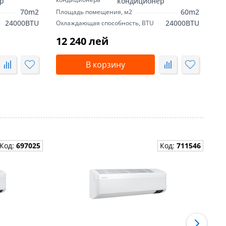
р
кондиционер
70m2
60m2
Площадь помещения, м2
Пл
24000BTU
24000BTU
Охлаждающая способность, BTU
Ох
и,
12 240 лей
1
В корзину
Код:
697025
Код:
711546