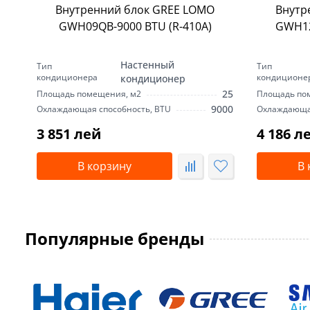
Внутренний блок GREE LOMO
Внутр
GWH09QB-9000 BTU (R-410А)
GWH12
Настенный
Тип
Тип
кондиционера
кондиционе
кондиционер
25
Площадь помещения, м2
Площадь по
9000
Охлаждающая способность, BTU
Охлаждающая
3 851 лей
4 186 л
В корзину
В 
Популярные бренды