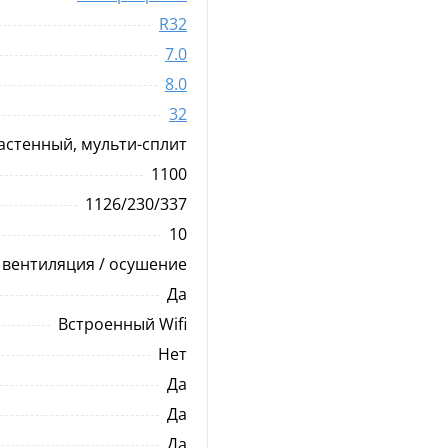
ионами серебра уничтожаются и тормозится их
R32
дальнейшее развитие. Ионы серебра обладают
гигиеническими и антисептическими свойствами
7.0
поэтому ионы серебра, нанесенные на
поверхность компонентов кондиционера,
8.0
образуют эффективное антибактериальное
32
покрытие. Функция самогигиены отвечает за
очистку устройства, что напрямую отражается на
астенный, мульти-сплит
качестве отработанного воздуха.
1100
Wi-Fi управление
1126/230/337
Управление кондиционером или системой
кондиционирования с помощью смартфона или
10
планшета, подключенного к Интернету.
 вентиляция / осушение
Дистанционное управление позволяет включать
охлаждение в жаркие дни перед возвращением
Да
домой. Повседневные ситуации, сопровождающи
Встроенный Wifi
нас по жизни, вдохновляют бренд Haier на
создание интеллектуальных решений. Управлени
Нет
Wi-Fi простое и интуитивно понятное. Настройка
параметров работы кондиционера возможна с
Да
помощью специального приложения на
мобильном устройстве. Это гарантирует доступ
Да
почти ко всем функциям кондиционера. Важно
Да