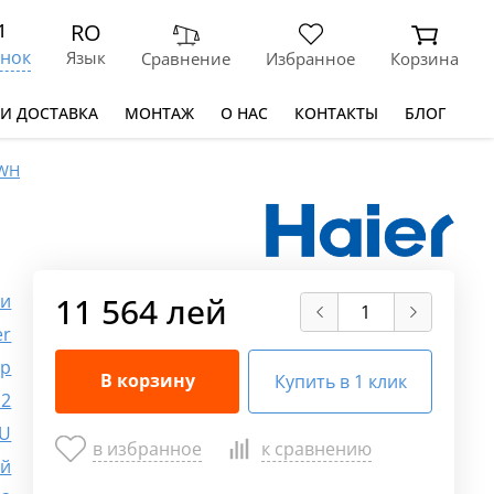
RO
1
нок
Язык
Сравнение
Избранное
Корзина
 И ДОСТАВКА
МОНТАЖ
О НАС
КОНТАКТЫ
БЛОГ
-WH
ки
11 564 лей
er
ер
В корзину
Купить в 1 клик
2
TU
в избранное
к сравнению
ый