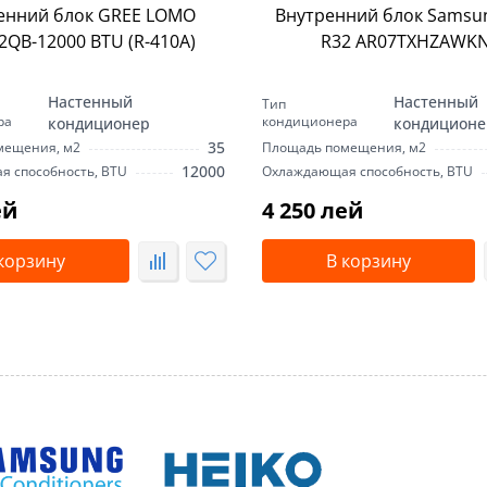
енний блок GREE LOMO
Внутренний блок Samsu
QB-12000 BTU (R-410А)
R32 AR07TXHZAWK
Настенный
Настенный
Тип
ра
кондиционера
кондиционер
кондиционе
35
мещения, м2
Площадь помещения, м2
12000
 способность, BTU
Охлаждающая способность, BTU
ей
4 250 лей
корзину
В корзину