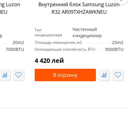
ng Luzon
Внутренний блок Samsung Luzon
NEU
R32 AR09TXHZAWKNEU
Настенный
Тип
Ти
кондиционера
ко
р
кондиционер
20m2
25m2
Площадь помещения, м2
Пл
7000BTU
9000BTU
Охлаждающая способность, BTU
Ох
4 420 лей
4
В корзину