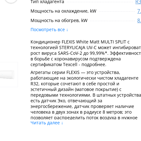
R
Тип хладагента
7
Мощность на охлаждение, kW
8
Мощность на обогрев, kW
Посмотреть все ↓
Кондиционер FLEXIS White Matt MULTI SPLIT с
технологией STERYLICAJA UV-C может ингибирова
рост вируса SARS-CoV-2 до 99,99%*. Эффективнос
в борьбе с коронавирусом подтверждена
сертификатом Texcell - подробнее.
Агрегаты серии FLEXIS — это устройства,
работающие на экологически чистом хладагенте
R32, которые сочетают в себе простой и
эстетичный дизайн (матовое покрытие) с
передовыми технологиями. В штатных устройства
есть датчик Эко, отвечающий за
энергосбережение, датчик проверяет наличие
человека в двух зонах в радиусе 8 метров; это
позволяет распределить поток воздуха в нужное
Читать далее ↓
место в комнате. Кроме того, кондиционеры FLEXI
в стандартной комплектации имеют управление
по Wi-Fi, которое можно осуществлять с помощью
смартфона или планшета, подключенного к сети