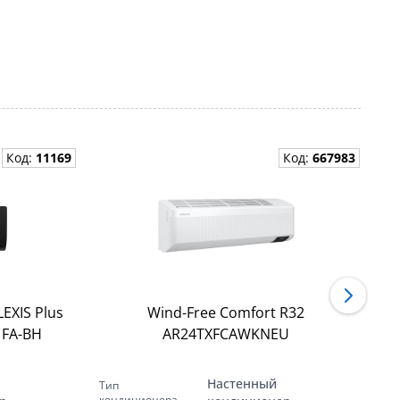
Код:
11169
Код:
667983
м
ю
EXIS Plus
Wind-Free Comfort R32
Вн
1FA-BH
AR24TXFCAWKNEU
м
Настенный
Тип
Ти
кондиционера
ко