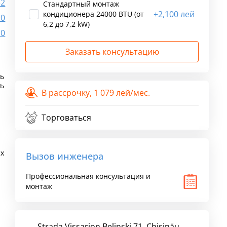
32
Стандартный монтаж
+
2,100 лей
кондиционера 24000 BTU (от
.0
6,2 до 7,2 kW)
.0
Заказать консультацию
ть
ть
В рассрочку,
1 079 лей/мес.
Торговаться
х
Вызов инженера
Профессиональная консультация и
монтаж
S
Strada Vissarion Belinski 71, Chişinău,