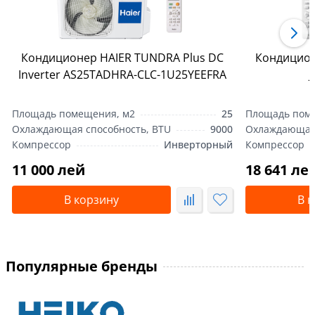
Кондиционер HAIER TUNDRA Plus DC
Кондиционе
Inverter AS25TADHRA-CLC-1U25YEEFRA
J
Площадь помещения, м2
25
Площадь пом
Охлаждающая способность, BTU
9000
Охлаждающая 
Компрессор
Инверторный
Компрессор
11 000 лей
18 641 ле
В корзину
В 
Популярные бренды