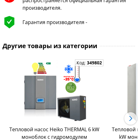
распространяется официальная гарантия
производителя.
Гарантия производителя -
Другие товары из категории
Код:
349802
Тепловой насос Heiko THERMAL 6 kW
Тепловой н
моноблок с гидромодулем
kW моно