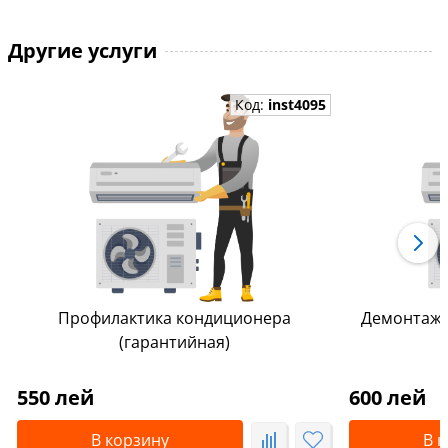
Другие услуги
Код:
inst4095
Профилактика кондиционера
Демонтаж/
(гарантийная)
550 лей
600 лей
В корзину
В 