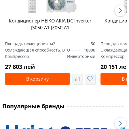
Кондиционер HEIKO ARIA DC Inverter
Кондиционе
JS050-A1-JZ050-A1
J
Площадь помещения, м2
50
Площадь пом
Охлаждающая способность, BTU
18000
Охлаждающая 
Компрессор
Инверторный
Компрессор
27 803 лей
20 151 ле
В корзину
В 
Популярные бренды