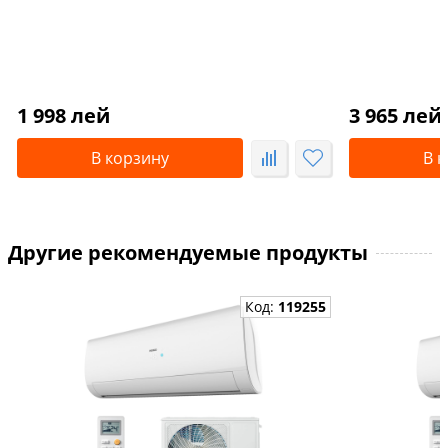
1 998 лей
3 965 лей
В корзину
В 
Другие рекомендуемые продукты
Код:
119255