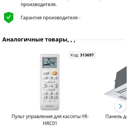
производителя.
Гарантия производителя -
Аналогичные товары, , ,
Код:
313697
Пульт управления для кассеты YR-
Панель дл
HRC01