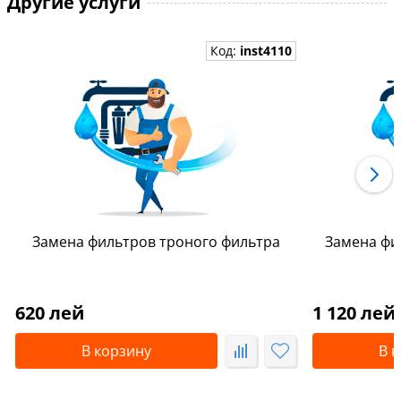
Другие услуги
Код:
inst4110
Замена фильтров троного фильтра
Замена фи
620 лей
1 120 лей
В корзину
В 