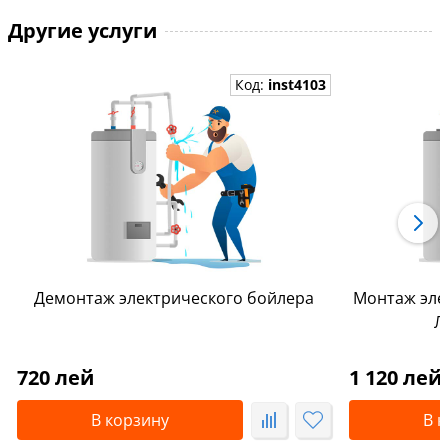
Другие услуги
Код:
inst4103
Демонтаж электрического бойлера
Монтаж эле
Л
720 лей
1 120 лей
В корзину
В 