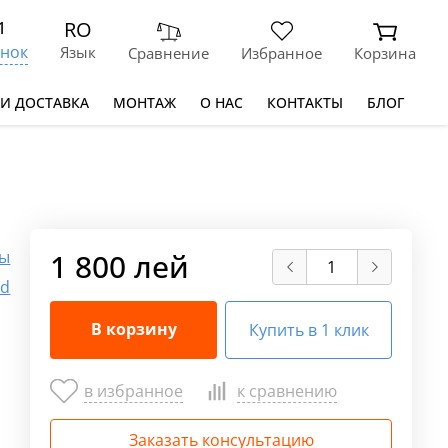
RO
1
нок
Язык
Сравнение
Избранное
Корзина
 И ДОСТАВКА
МОНТАЖ
О НАС
КОНТАКТЫ
БЛОГ
ры
1 800 лей
md
В корзину
Купить в 1 клик
в избранное
к сравнению
Заказать консультацию