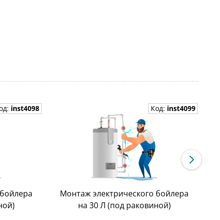
од:
inst4098
Код:
inst4099
 бойлера
Монтаж электрического бойлера
ной)
на 30 Л (под раковиной)