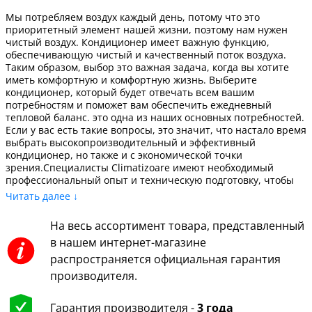
Мы потребляем воздух каждый день, потому что это
приоритетный элемент нашей жизни, поэтому нам нужен
чистый воздух. Кондиционер имеет важную функцию,
обеспечивающую чистый и качественный поток воздуха.
Таким образом, выбор это важная задача, когда вы хотите
иметь комфортную и комфортную жизнь. Выберите
кондиционер, который будет отвечать всем вашим
потребностям и поможет вам обеспечить ежедневный
тепловой баланс. это одна из наших основных потребностей.
Если у вас есть такие вопросы, это значит, что настало время
выбрать высокопроизводительный и эффективный
кондиционер, но также и с экономической точки
зрения.Специалисты Climatizoare имеют необходимый
профессиональный опыт и техническую подготовку, чтобы
предлагать вам услуги по обслуживанию и установке
Читать далее ↓
высочайшего качества, чтобы вы могли без проблем
использовать приобретенное техническое оборудование и
На весь ассортимент товара, представленный
получать эффективные результаты.Критерии выбора
в нашем интернет-магазине
домашнего кондиционера1. Рентабельность: выберите
правильную мощность для оптимального воздушного потока
распространяется официальная гарантия
для вашего дома. Посмотрите, сколько БТЕ имеется в
производителя.
кондиционере, и выберите тот, который идеально
соответствует вашим потребностям.2. Экономическая
эффективность: кондиционер предназначен не только для
Гарантия производителя -
3 года