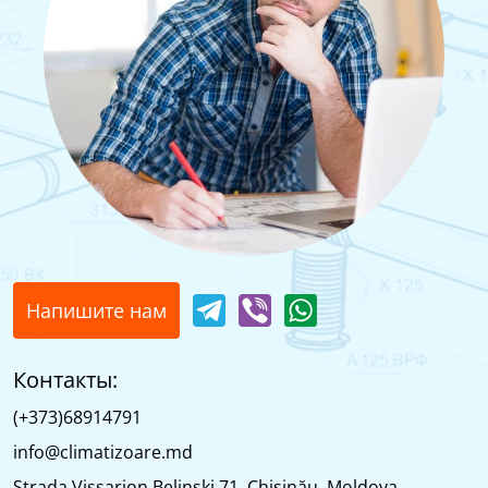
Напишите нам
Контакты:
(+373)68914791
info@climatizoare.md
Strada Vissarion Belinski 71, Chişinău, Moldova,