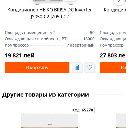
Кондиционер HEIKO BRISA DC Inverter
Кондиционе
JS050-С2-JZ050-С2
J
Площадь помещения, м2
50
Площадь пом
Охлаждающая способность, BTU
18000
Охлаждающая 
Компрессор
Инверторный
Компрессор
19 821 лей
27 803 ле
В корзину
В 
Другие товары из категории
Код:
65270