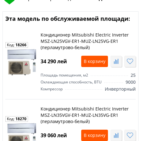
того, чтобы обеспечить вам тепловой комфорт, но и с
финансовой точки зрения, чтобы правильно сэкономить на
электроэнергии.3. Модель кондиционера: есть несколько
Эта модель по обслуживаемой площади:
моделей кондиционеров: охлаждающие, отопительные,
универсальные, чтобы вы могли наслаждаться комфортом
собственного дома
Кондиционер Mitsubishi Electric Inverter
MSZ-LN25VGV-ER1-MUZ-LN25VG-ER1
Код:
18266
(перламутрово-белый)
34 290 лей
В корзину
25
Площадь помещения, м2
9000
Охлаждающая способность, BTU
Инверторный
Компрессор
Кондиционер Mitsubishi Electric Inverter
MSZ-LN35VGV-ER1-MUZ-LN35VG-ER1
Код:
18270
(перламутрово-белый)
39 060 лей
В корзину