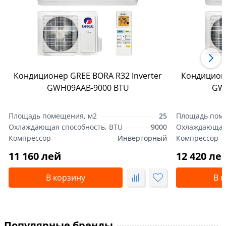
Кондиционер GREE BORA R32 Inverter
Кондиционе
GWH09AAB-9000 BTU
GW
Площадь помещения, м2
25
Площадь пом
Охлаждающая способность, BTU
9000
Охлаждающая 
Компрессор
Инверторный
Компрессор
11 160 лей
12 420 ле
В корзину
В 
Популярные бренды