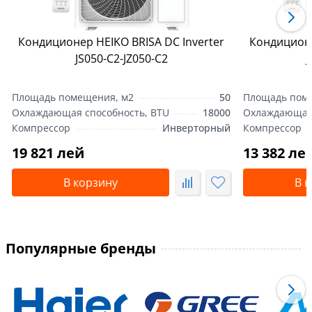
Кондиционер HEIKO BRISA DC Inverter
Кондиционе
JS050-С2-JZ050-С2
J
Площадь помещения, м2
50
Площадь пом
Охлаждающая способность, BTU
18000
Охлаждающая 
Компрессор
Инверторный
Компрессор
19 821 лей
13 382 ле
В корзину
В 
Популярные бренды