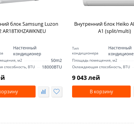
ний блок Samsung Luzon
Внутренний блок Heiko AR
2 AR18TXHZAWKNEU
A1 (split/multi)
Настенный
Настенный
Тип
ра
кондиционера
кондиционер
кондиционе
50m2
мещения, м2
Площадь помещения, м2
18000BTU
 способность, BTU
Охлаждающая способность, BTU
ей
9 043 лей
корзину
В корзину