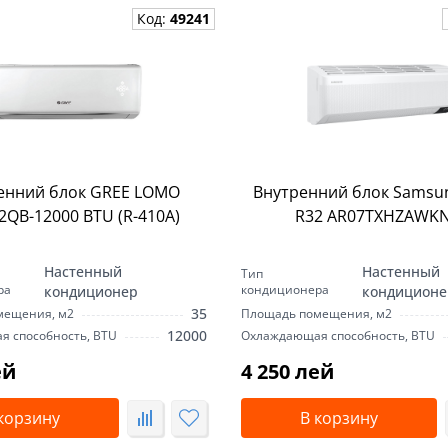
Код:
49241
енний блок GREE LOMO
Внутренний блок Samsu
QB-12000 BTU (R-410А)
R32 AR07TXHZAWK
Настенный
Настенный
Тип
ра
кондиционера
кондиционер
кондиционе
35
мещения, м2
Площадь помещения, м2
12000
 способность, BTU
Охлаждающая способность, BTU
ей
4 250 лей
корзину
В корзину