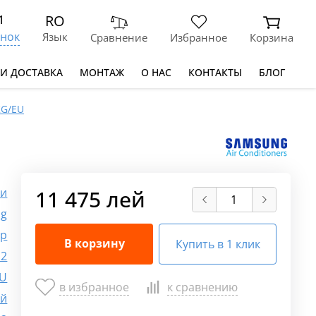
RO
1
нок
Язык
Сравнение
Избранное
Корзина
 И ДОСТАВКА
МОНТАЖ
О НАС
КОНТАКТЫ
БЛОГ
KG/EU
ки
11 475 лей
ng
ер
В корзину
Купить в 1 клик
2
TU
в избранное
к сравнению
ый