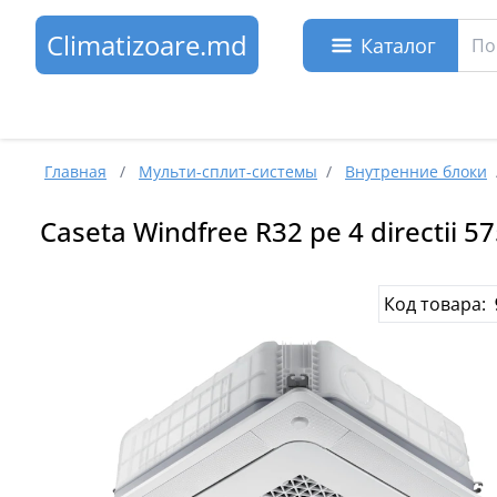
Climatizoare.md
Каталог
Главная
/
Мульти-сплит-системы
/
Внутренние блоки
Caseta Windfree R32 pe 4 directi
Код товара: