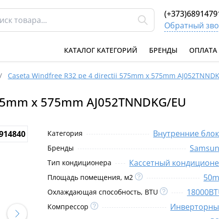
(+373)6891479
Обратный зво
КАТАЛОГ КАТЕГОРИЙ
БРЕНДЫ
ОПЛАТА
/
Caseta Windfree R32 pe 4 directii 575mm x 575mm AJ052TNND
i 575mm x 575mm AJ052TNNDKG/EU
Внутренние бло
914840
Категория
Samsu
Бренды
Кассетный кондицион
Тип кондиционера
50m
Площадь помещения, м2
18000B
Охлаждающая способность, BTU
Инверторн
Компрессор