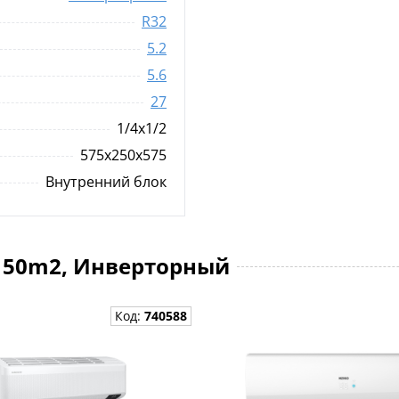
R32
5.2
5.6
27
1/4x1/2
575x250x575
Внутренний блок
, 50m2, Инверторный
Код:
740588