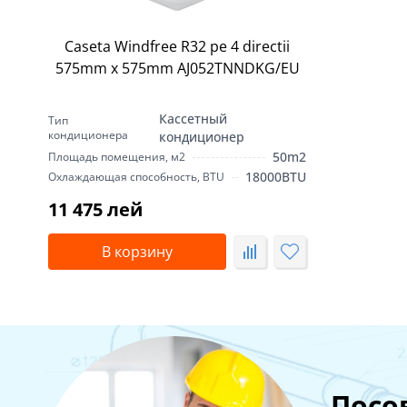
Caseta Windfree R32 pe 4 directii
575mm x 575mm AJ052TNNDKG/EU
Кассетный
Тип
кондиционера
кондиционер
50m2
Площадь помещения, м2
18000BTU
Охлаждающая способность, BTU
11 475 лей
В корзину
Посо