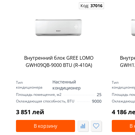
Код:
37016
Внутренний блок GREE LOMO
Внутр
GWH09QB-9000 BTU (R-410А)
GWH12
Настенный
Тип
Тип
кондиционера
кондиционе
кондиционер
25
Площадь помещения, м2
Площадь по
9000
Охлаждающая способность, BTU
Охлаждающая
3 851 лей
4 186 л
В корзину
В 