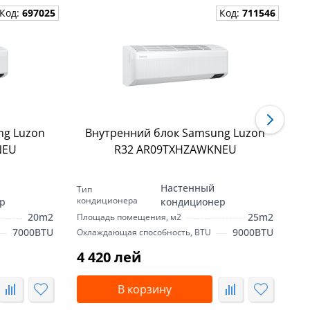
Код:
697025
Код:
711546
ng Luzon
Внутренний блок Samsung Luzon
NEU
R32 AR09TXHZAWKNEU
Настенный
Тип
Ти
кондиционера
ко
р
кондиционер
20m2
25m2
Площадь помещения, м2
Пл
7000BTU
9000BTU
Охлаждающая способность, BTU
Ох
4 420 лей
4
В корзину