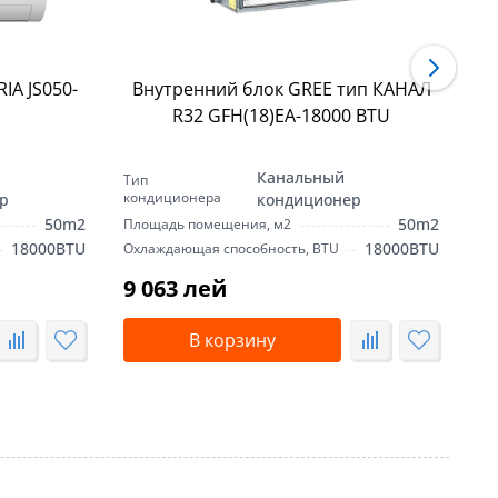
IA JS050-
Внутренний блок GREE тип КАНАЛ
В
R32 GFH(18)EA-18000 BTU
Канальный
Тип
Ти
кондиционера
ко
р
кондиционер
50m2
50m2
Площадь помещения, м2
Пл
18000BTU
18000BTU
Охлаждающая способность, BTU
Ох
9 063 лей
9
В корзину