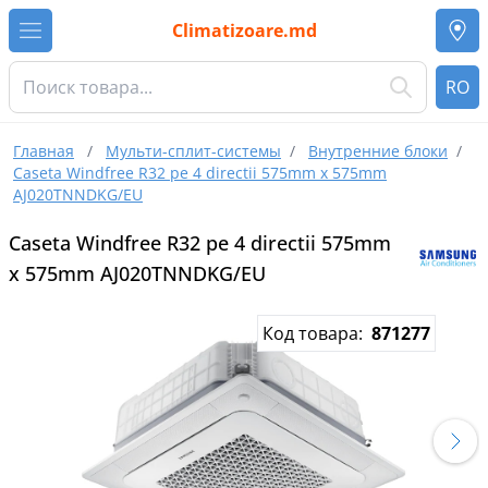
Climatizoare.md
RO
Главная
/
Мульти-сплит-системы
/
Внутренние блоки
/
Caseta Windfree R32 pe 4 directii 575mm x 575mm
AJ020TNNDKG/EU
Caseta Windfree R32 pe 4 directii 575mm
x 575mm AJ020TNNDKG/EU
Код товара:
871277