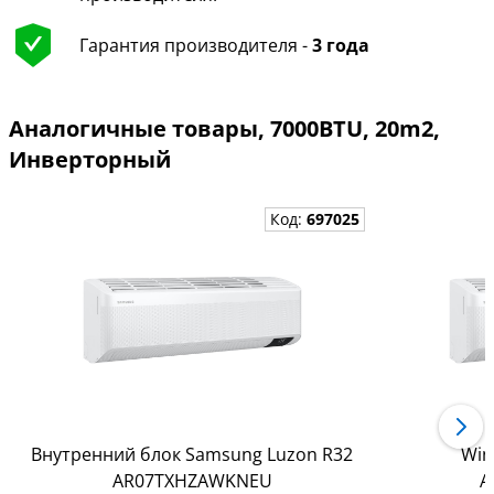
Гарантия производителя -
3 года
Аналогичные товары, 7000BTU, 20m2,
Инверторный
Код:
697025
Внутренний блок Samsung Luzon R32
Win
AR07TXHZAWKNEU
A