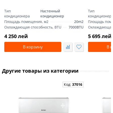
Тип
Настенный
Тип
кондиционера
кондиционер
кондиционер
Площадь помещения, м2
20m2
Площадь пом
Охлаждающая способность, BTU
7000BTU
Охлаждающая 
4 250 лей
5 695 лей
В корзину
В 
Другие товары из категории
Код:
37016