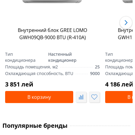
Внутренний блок GREE LOMO
Внутре
GWH09QB-9000 BTU (R-410А)
GWH12Q
Тип
Настенный
Тип
кондиционера
кондиционер
кондиционер
Площадь помещения, м2
25
Площадь пом
Охлаждающая способность, BTU
9000
Охлаждающая 
3 851 лей
4 186 лей
В корзину
В 
Популярные бренды