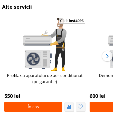
Alte servicii
Cod:
inst4095
Profilaxia aparatului de aer conditionat
Demontar
(pe garantie)
550 lei
600 lei
În coș
Î