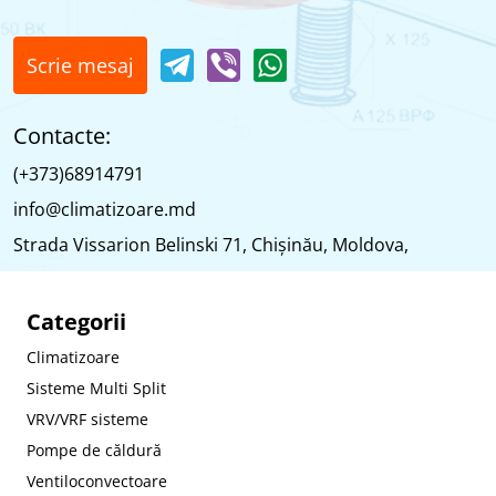
Scrie mesaj
Contacte:
(+373)68914791
info@climatizoare.md
Strada Vissarion Belinski 71, Chişinău, Moldova,
Categorii
Climatizoare
Sisteme Multi Split
VRV/VRF sisteme
Pompe de căldură
Ventiloconvectoare