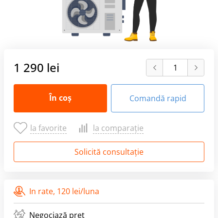
1 290 lei
În coș
Comandă rapid
la favorite
la comparație
Solicită consultație
In rate,
120 lei/luna
Negociază preț