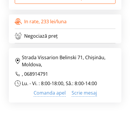
In rate,
233 lei/luna
Negociază preț
Strada Vissarion Belinski 71, Chişinău,
Moldova,
,
068914791
Lu. - Vi. : 8:00-18:00, Sâ.: 8:00-14:00
Comanda apel
Scrie mesaj