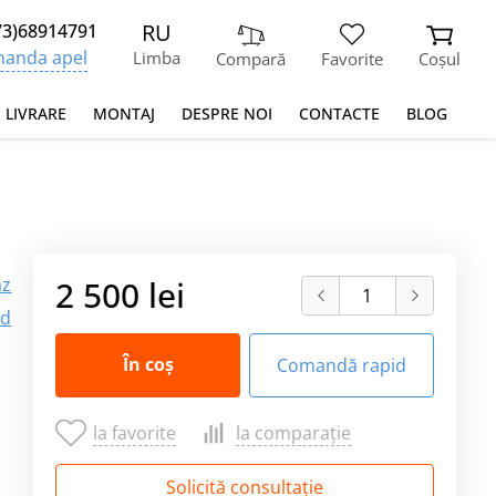
RU
73)68914791
anda apel
Limba
Compară
Favorite
Coșul
I LIVRARE
MONTAJ
DESPRE NOI
CONTACTE
BLOG
az
2 500 lei
md
În coș
Comandă rapid
la favorite
la comparație
Solicită consultație