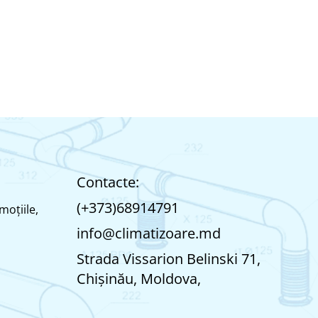
Contacte:
(+373)68914791
moțiile,
info@climatizoare.md
Strada Vissarion Belinski 71,
Chişinău, Moldova,