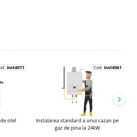
od:
inst4071
Cod:
inst4061
 de otel
Instalarea standard a unui cazan pe
I
gaz de pina la 24kW
g