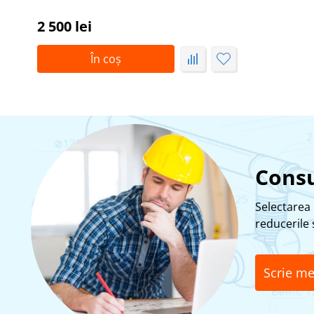
2 500 lei
În coș
Consu
Selectarea 
reducerile ș
Scrie me