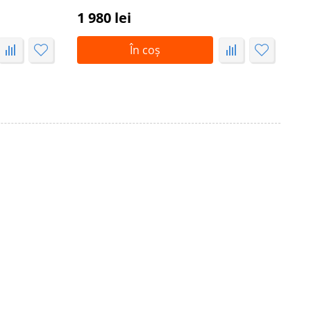
1 980 lei
1 
În coș