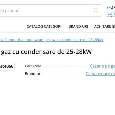
(+3
Com
CATALOG CATEGORII
BRAND-URI
ACHITARE S
rea Standard a unui cazan pe gaz cu condensare de 25-28kW
e gaz cu condensare de 25-28kW
Cazane pe g
nst4066
Categoria
Climatizoare.
Brand-uri