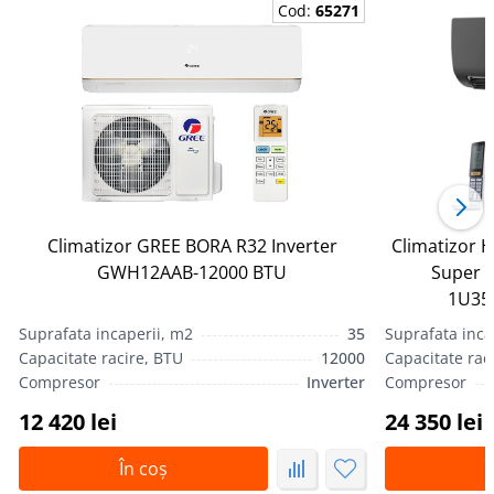
Cod:
65271
Climatizor GREE BORA R32 Inverter
Climatizor H
GWH12AAB-12000 BTU
Super 
1U35
Suprafata incaperii, m2
35
Suprafata inca
Capacitate racire, BTU
12000
Capacitate rac
Compresor
Inverter
Compresor
12 420 lei
24 350 lei
În coș
Î