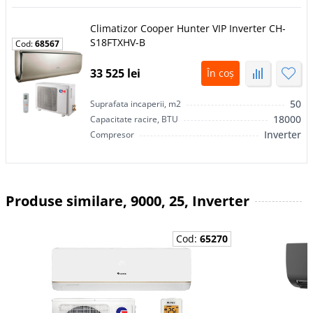
Climatizor Сooper Hunter VIP Inverter CH-
S18FTXHV-B
Cod:
68567
33 525 lei
În coș
50
Suprafata incaperii, m2
18000
Capacitate racire, BTU
Inverter
Compresor
Produse similare, 9000, 25, Inverter
Cod:
65270