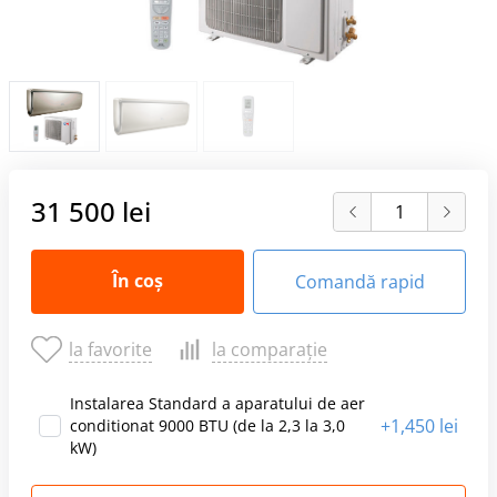
31 500 lei
În coș
Comandă rapid
la favorite
la comparație
Instalarea Standard a aparatului de aer
+
1,450 lei
conditionat 9000 BTU (de la 2,3 la 3,0
kW)