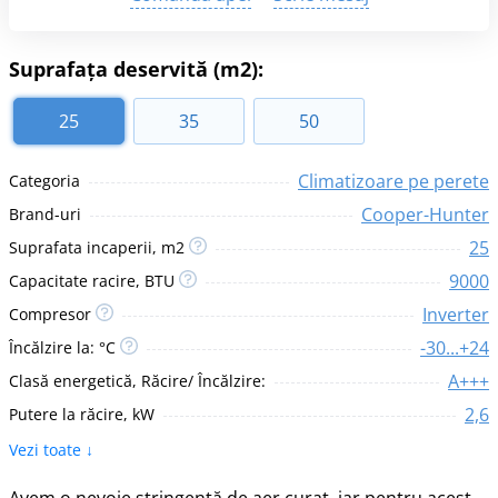
Suprafața deservită (m2):
25
35
50
Climatizoare pe perete
Categoria
Сooper-Hunter
Brand-uri
25
Suprafata incaperii, m2
9000
Capacitate racire, BTU
Inverter
Compresor
-30...+24
Încălzire la: °C
A+++
Clasă energetică, Răcire/ Încălzire:
2,6
Putere la răcire, kW
Vezi toate ↓