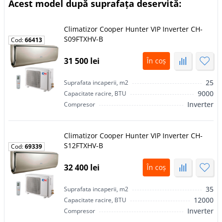
Acest model după suprafața deservită:
Climatizor Сooper Hunter VIP Inverter CH-
S09FTXHV-B
Cod:
66413
31 500 lei
În coș
25
Suprafata incaperii, m2
9000
Capacitate racire, BTU
Inverter
Compresor
Climatizor Сooper Hunter VIP Inverter CH-
S12FTXHV-B
Cod:
69339
32 400 lei
În coș
35
Suprafata incaperii, m2
12000
Capacitate racire, BTU
Inverter
Compresor