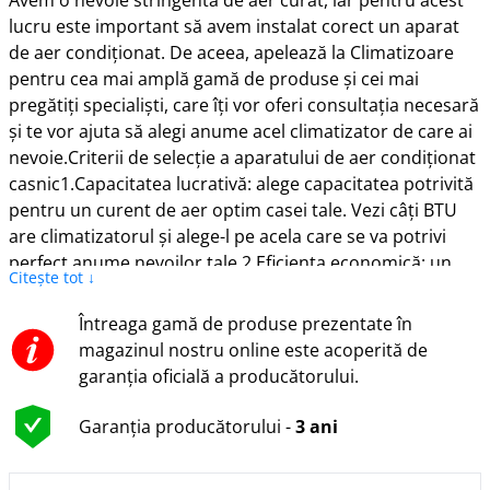
Avem o nevoie stringentă de aer curat, iar pentru acest
lucru este important să avem instalat corect un aparat
de aer condiționat. De aceea, apelează la Climatizoare
pentru cea mai amplă gamă de produse și cei mai
pregătiți specialiști, care îți vor oferi consultația necesară
și te vor ajuta să alegi anume acel climatizator de care ai
nevoie.Criterii de selecție a aparatului de aer condiționat
casnic1.Capacitatea lucrativă: alege capacitatea potrivită
pentru un curent de aer optim casei tale. Vezi câți BTU
are climatizatorul și alege-l pe acela care se va potrivi
perfect anume nevoilor tale.2.Eficiența economică: un
Citește tot ↓
aparat de aer condiționat are menirea nu doar de a-ți
oferi un confort termic, dar și financiar, astfel încât să
Întreaga gamă de produse prezentate în
economisești corect banii pe energie electrică.3.Modelul
magazinul nostru online este acoperită de
aparatului de aer condiționat: există câteva modele de
garanția oficială a producătorului.
climatizatoare: de răcit, de încălzit, universale, astfel
încât să te bucuri de confortul propriei tale locuințe.
Garanția producătorului -
3 ani