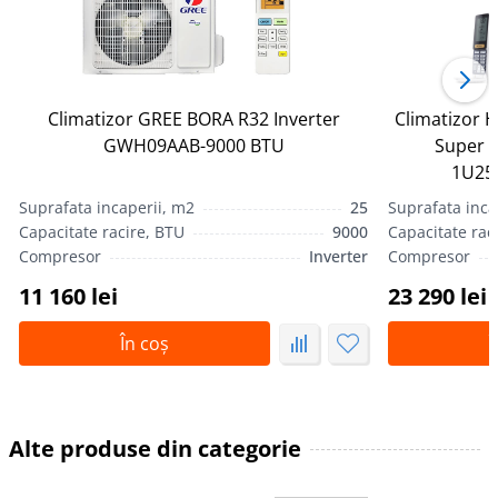
Climatizor GREE BORA R32 Inverter
Climatizor H
GWH09AAB-9000 BTU
Super 
1U25
Suprafata incaperii, m2
25
Suprafata inca
Capacitate racire, BTU
9000
Capacitate rac
Compresor
Inverter
Compresor
11 160 lei
23 290 lei
În coș
Î
Alte produse din categorie