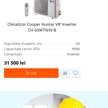
Climatizor Сooper Hunter VIP Inverter
CH-S09FTXHV-B
Suprafata incaperii, m2
25
Capacitate racire, BTU
9000
Compresor
Inverter
31 500 lei
În coș