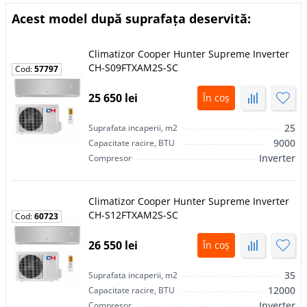
termic, dar și economic, astfel încât să îți vină facturi la
Acest model după suprafața deservită:
energie electrică cât mai mici.3.Modelul climatizatorului:
poți alege câteva tipuri de aparate de aer condiționat: de
răcire, de încălzire, universale, astfel încât să te bucuri de
Climatizor Сooper Hunter Supreme Inverter
confortul propriei tale locuințe.
CH-S09FTXAM2S-SC
Cod:
57797
25 650 lei
În coș
25
Suprafata incaperii, m2
9000
Capacitate racire, BTU
Inverter
Compresor
Climatizor Сooper Hunter Supreme Inverter
CH-S12FTXAM2S-SC
Cod:
60723
26 550 lei
În coș
35
Suprafata incaperii, m2
12000
Capacitate racire, BTU
Inverter
Compresor