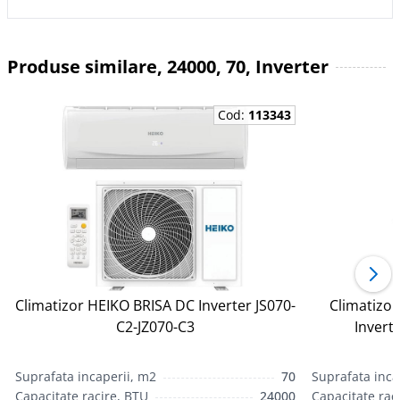
Produse similare, 24000, 70, Inverter
Cod:
113343
Climatizor HEIKO BRISA DC Inverter JS070-
Climatizo
С2-JZ070-С3
Invert
Suprafata incaperii, m2
70
Suprafata inca
Capacitate racire, BTU
24000
Capacitate rac