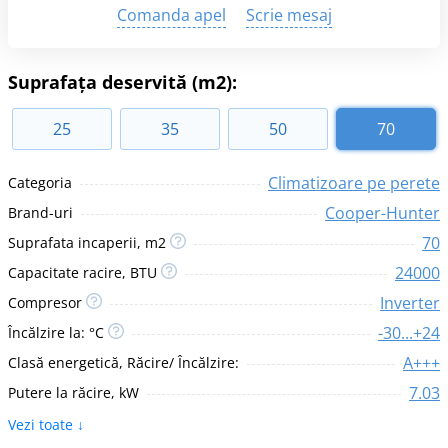
Comanda apel
Scrie mesaj
Suprafața deservită (m2):
25
35
50
70
Climatizoare pe perete
Categoria
Сooper-Hunter
Brand-uri
70
Suprafata incaperii, m2
24000
Capacitate racire, BTU
Inverter
Compresor
-30...+24
Încălzire la: °C
A+++
Clasă energetică, Răcire/ Încălzire:
7.03
Putere la răcire, kW
Vezi toate ↓