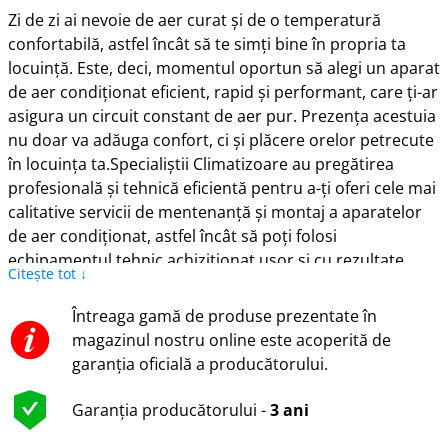
Zi de zi ai nevoie de aer curat și de o temperatură
confortabilă, astfel încât să te simți bine în propria ta
locuință. Este, deci, momentul oportun să alegi un aparat
de aer condiționat eficient, rapid și performant, care ți-ar
asigura un circuit constant de aer pur. Prezența acestuia
nu doar va adăuga confort, ci și plăcere orelor petrecute
în locuința ta.Specialiștii Climatizoare au pregătirea
profesională și tehnică eficientă pentru a-ți oferi cele mai
calitative servicii de mentenanță și montaj a aparatelor
de aer condiționat, astfel încât să poți folosi
echipamentul tehnic achiziționat ușor și cu rezultate
Citește tot ↓
clare.Condiții de alegere a aparatului de aer condiționat
casnic1.Puterea: alege puterea potrivită pentru un
Întreaga gamă de produse prezentate în
curent de aer adecvat, optim locuinței tale. Verifică câți
magazinul nostru online este acoperită de
BTU are aparatul de aer condiționat și alege-l pe acela
garanția oficială a producătorului.
care se va potrivi perfect anume locuinței
tale.2.Capacitatea economică: un aparat de aer
Garanția producătorului -
3 ani
condiționat are sarcina nu doar de a garanta un confort