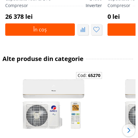
Compresor
Inverter
Compresor
26 378 lei
0 lei
În coș
Î
Alte produse din categorie
Cod:
65270