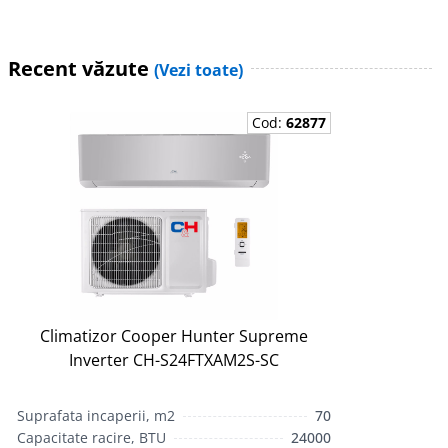
Recent văzute
(Vezi toate)
Cod:
62877
Climatizor Сooper Hunter Supreme
Inverter CH-S24FTXAM2S-SC
Suprafata incaperii, m2
70
Capacitate racire, BTU
24000