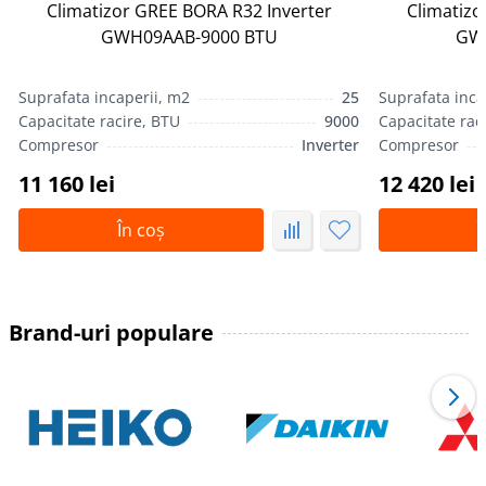
Climatizor GREE BORA R32 Inverter
Climatizo
GWH09AAB-9000 BTU
GW
Suprafata incaperii, m2
25
Suprafata inca
Capacitate racire, BTU
9000
Capacitate rac
Compresor
Inverter
Compresor
11 160 lei
12 420 lei
În coș
Î
Brand-uri populare