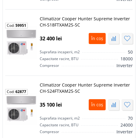
Climatizor Сooper Hunter Supreme Inverter
CH-S18FTXAM2S-SC
Cod:
59951
32 400 lei
În coș
50
Suprafata incaperii, m2
18000
Capacitate racire, BTU
Inverter
Compresor
Climatizor Сooper Hunter Supreme Inverter
CH-S24FTXAM2S-SC
Cod:
62877
35 100 lei
În coș
70
Suprafata incaperii, m2
24000
Capacitate racire, BTU
Inverter
Compresor