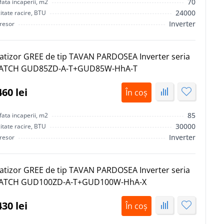
70
ata incaperii, m2
24000
tate racire, BTU
Inverter
resor
atizor GREE de tip TAVAN PARDOSEA Inverter seria
ATCH GUD85ZD-A-T+GUD85W-HhA-T
460 lei
În coș
85
ata incaperii, m2
30000
tate racire, BTU
Inverter
resor
atizor GREE de tip TAVAN PARDOSEA Inverter seria
ATCH GUD100ZD-A-T+GUD100W-HhA-X
430 lei
În coș