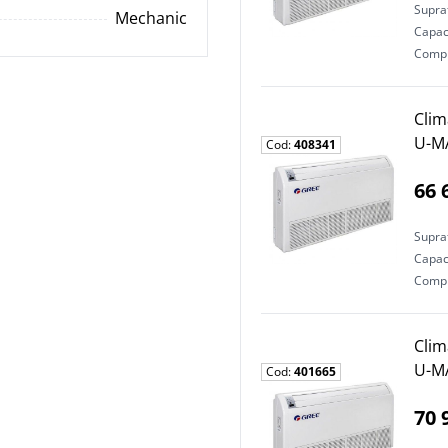
Supraf
Mechanic
Capaci
Comp
Clim
U-M
Cod:
408341
66 
Supraf
Capaci
Comp
Clim
U-M
Cod:
401665
70 