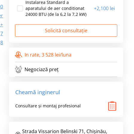
Instalarea Standard a
00
+
2,100 lei
aparatului de aer conditionat
24000 BTU (de la 6,2 la 7,2 kW)
er
A+
Solicită consultație
7
8
In rate,
3 528 lei/luna
Negociază preț
Cheamă inginerul
Consultare și montaj profesional
Strada Vissarion Belinski 71, Chişinău,