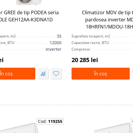
or GREE de tip PODEA seria
Climatizor MDV de tip 
OLE GEH12AA-K3DNA1D
pardosea inverter M
18HRFN1/MDOU-18H
35
aperii, m2
Suprafata incaperii, m2
12000
cire, BTU
Capacitate racire, BTU
Inverter
Compresor
ei
20 285 lei
În coș
În coș
Cod:
119255