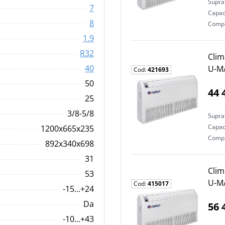
Supraf
7
Capaci
8
Comp
1.9
R32
Clim
40
U-M
Cod:
421693
50
44 
25
3/8-5/8
Supraf
Capaci
1200x665x235
Comp
892x340x698
31
Clim
53
U-M
Cod:
415017
-15...+24
Da
56 
-10...+43