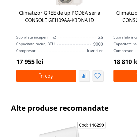
Climatizor GREE de tip PODEA seria
Climatiz
CONSOLE GEH09AA-K3DNA1D
CONS
25
Suprafata incaperii, m2
Suprafata inc
9000
Capacitate racire, BTU
Capacitate ra
Inverter
Compresor
Compresor
17 955 lei
18 810 l
În coș
Alte produse recomandate
Cod:
116299