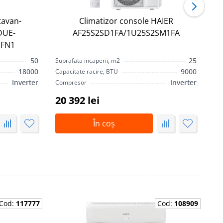
tavan-
Climatizor console HAIER
DUE-
AF25S2SD1FA/1U25S2SM1FA
FN1
50
25
Suprafata incaperii, m2
Sup
18000
9000
Capacitate racire, BTU
Cap
Inverter
Inverter
Compresor
Co
20 392 lei
21
În coș
Cod:
117777
Cod:
108909