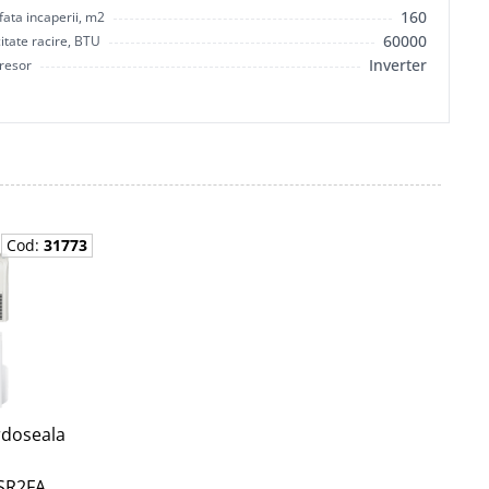
160
ata incaperii, m2
60000
tate racire, BTU
Inverter
resor
Cod:
31773
rdoseala
SR2FA