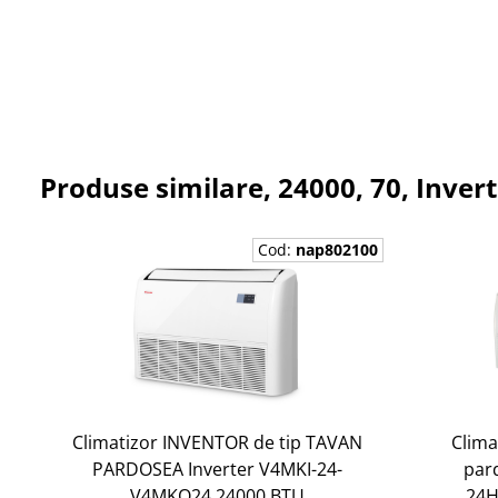
Produse similare, 24000, 70, Inver
Cod:
nap802100
Climatizor INVENTOR de tip TAVAN
Clima
PARDOSEA Inverter V4MKI-24-
par
V4MKO24 24000 BTU
24