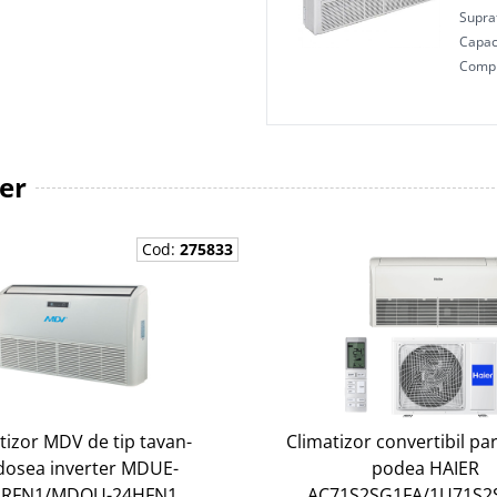
Supraf
Capaci
Comp
ter
Cod:
275833
tizor MDV de tip tavan-
Climatizor convertibil pa
dosea inverter MDUE-
podea HAIER
HRFN1/MDOU-24HFN1
AC71S2SG1FA/1U71S2