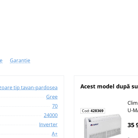
re
Garantie
Acest model după su
zoare tip tavan-pardosea
Gree
Clim
70
U-M
Cod:
428369
24000
35 
Inverter
A+