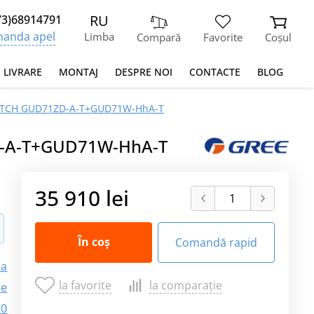
RU
73)68914791
anda apel
Limba
Compară
Favorite
Coșul
I LIVRARE
MONTAJ
DESPRE NOI
CONTACTE
BLOG
-MATCH GUD71ZD-A-T+GUD71W-HhA-T
ZD-A-T+GUD71W-HhA-T
35 910 lei
În coș
Comandă rapid
ea
la favorite
la comparație
ee
70