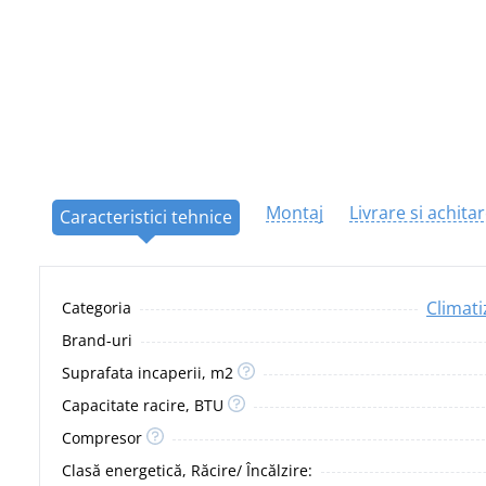
Montaj
Livrare si achita
Caracteristici tehnice
Climati
Categoria
Brand-uri
Suprafata incaperii, m2
Capacitate racire, BTU
Compresor
Clasă energetică, Răcire/ Încălzire: