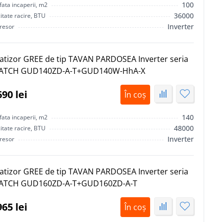
100
ata incaperii, m2
36000
tate racire, BTU
Inverter
resor
atizor GREE de tip TAVAN PARDOSEA Inverter seria
ATCH GUD140ZD-A-T+GUD140W-HhA-X
690 lei
În coș
140
ata incaperii, m2
48000
tate racire, BTU
Inverter
resor
atizor GREE de tip TAVAN PARDOSEA Inverter seria
ATCH GUD160ZD-A-T+GUD160ZD-A-T
965 lei
În coș