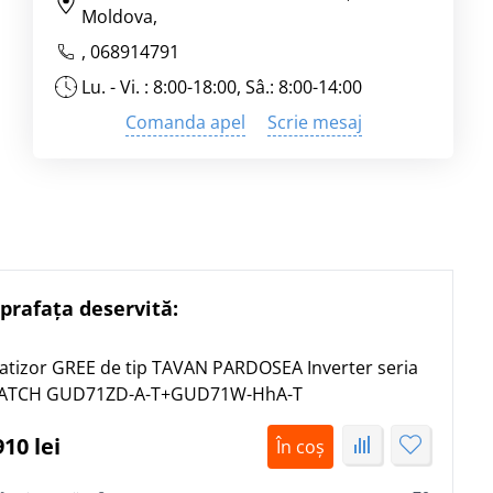
Moldova,
,
068914791
Lu. - Vi. : 8:00-18:00, Sâ.: 8:00-14:00
Comanda apel
Scrie mesaj
prafața deservită:
atizor GREE de tip TAVAN PARDOSEA Inverter seria
ATCH GUD71ZD-A-T+GUD71W-HhA-T
910 lei
În coș