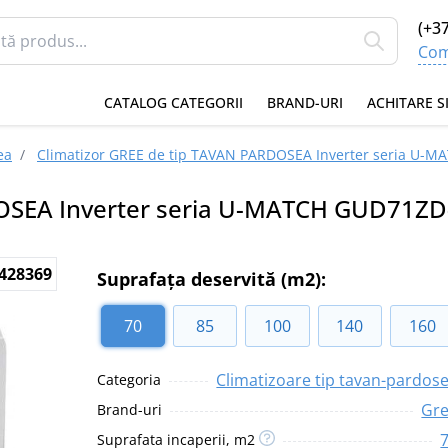
(+3
Com
CATALOG CATEGORII
BRAND-URI
ACHITARE S
ea
/
Climatizor GREE de tip TAVAN PARDOSEA Inverter seria U
RDOSEA Inverter seria U-MATCH GUD71
428369
Suprafața deservită (m2):
70
85
100
140
160
Climatizoare tip tavan-pardos
Categoria
Gr
Brand-uri
Suprafata incaperii, m2