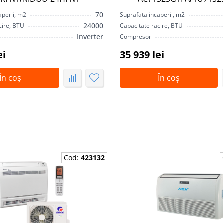
70
aperii, m2
Suprafata incaperii, m2
24000
cire, BTU
Capacitate racire, BTU
Inverter
Compresor
ei
35 939 lei
În coș
În coș
Cod:
423132