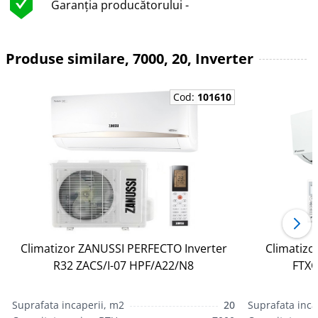
Garanția producătorului -
Produse similare, 7000, 20, Inverter
Cod:
101610
Climatizor ZANUSSI PERFECTO Inverter
Climatizo
R32 ZACS/I-07 HPF/A22/N8
FTXC
Suprafata incaperii, m2
20
Suprafata inca