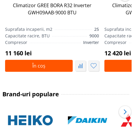
Climatizor GREE BORA R32 Inverter
Climatizo
GWH09AAB-9000 BTU
GW
Suprafata incaperii, m2
25
Suprafata inca
Capacitate racire, BTU
9000
Capacitate rac
Compresor
Inverter
Compresor
11 160 lei
12 420 lei
În coș
Î
Brand-uri populare