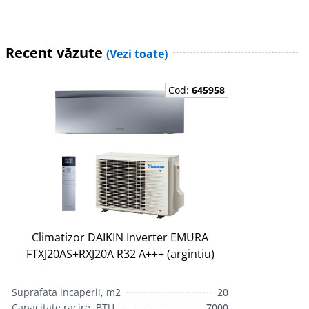
Recent văzute
(Vezi toate)
Cod:
645958
Climatizor DAIKIN Inverter EMURA
FTXJ20AS+RXJ20A R32 A+++ (argintiu)
Suprafata incaperii, m2
20
Capacitate racire, BTU
7000