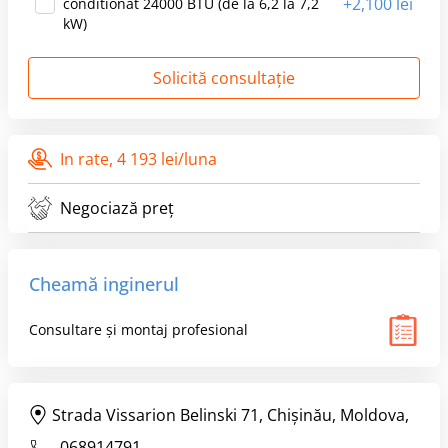
+
2,100 lei
conditionat 24000 BTU (de la 6,2 la 7,2
kW)
Solicită consultație
In rate,
4 193 lei/luna
Negociază preț
Cheamă inginerul
Consultare și montaj profesional
Strada Vissarion Belinski 71, Chişinău, Moldova,
,
068914791