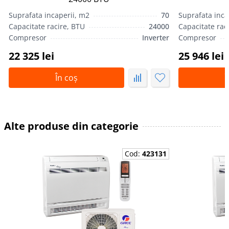
Suprafata incaperii, m2
70
Suprafata inca
Capacitate racire, BTU
24000
Capacitate rac
Compresor
Inverter
Compresor
22 325 lei
25 946 lei
În coș
Î
Alte produse din categorie
Cod:
423131