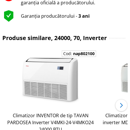
garanția oficială a producătorului.
Garanția producătorului -
3 ani
Produse similare, 24000, 70, Inverter
Cod:
nap802100
Climatizor INVENTOR de tip TAVAN
Climatizor
PARDOSEA Inverter V4MKI-24-V4MKO24
inverter M
24000 BTU