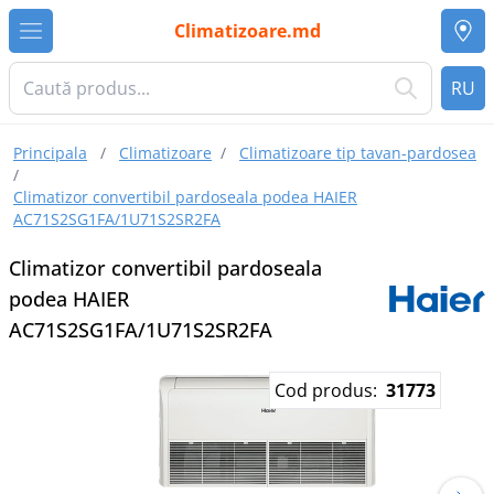
Climatizoare.md
RU
Principala
/
Climatizoare
/
Climatizoare tip tavan-pardosea
/
Climatizor convertibil pardoseala podea HAIER
AC71S2SG1FA/1U71S2SR2FA
Climatizor convertibil pardoseala
podea HAIER
AC71S2SG1FA/1U71S2SR2FA
Cod produs:
31773