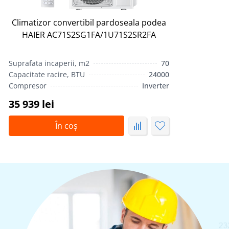
Climatizor convertibil pardoseala podea
HAIER AC71S2SG1FA/1U71S2SR2FA
Suprafata incaperii, m2
70
Capacitate racire, BTU
24000
Compresor
Inverter
35 939 lei
În coș