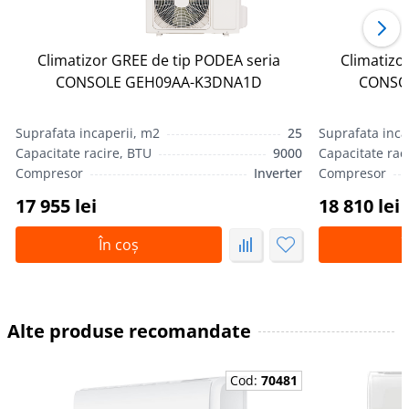
Climatizor GREE de tip PODEA seria
Climatizo
CONSOLE GEH09AA-K3DNA1D
CONSO
Suprafata incaperii, m2
25
Suprafata inca
Capacitate racire, BTU
9000
Capacitate rac
Compresor
Inverter
Compresor
17 955 lei
18 810 lei
În coș
Î
Alte produse recomandate
Cod:
70481