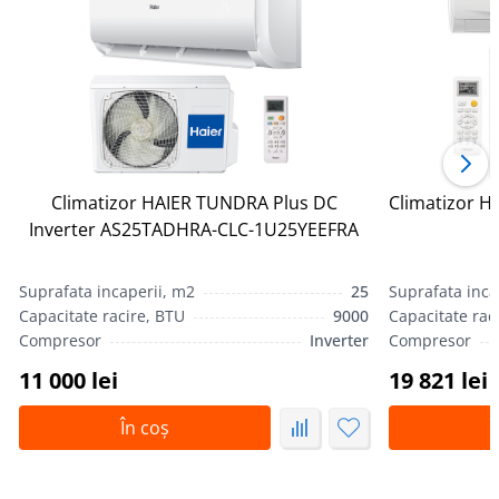
Climatizor HAIER TUNDRA Plus DC
Climatizor H
Inverter AS25TADHRA-CLC-1U25YEEFRA
Suprafata incaperii, m2
25
Suprafata inca
Capacitate racire, BTU
9000
Capacitate rac
Compresor
Inverter
Compresor
11 000 lei
19 821 lei
În coș
Î