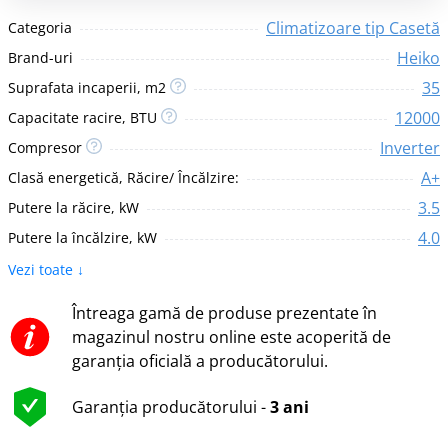
Climatizoare tip Casetă
Categoria
Heiko
Brand-uri
35
Suprafata incaperii, m2
12000
Capacitate racire, BTU
Inverter
Compresor
A+
Clasă energetică, Răcire/ Încălzire:
3.5
Putere la răcire, kW
4.0
Putere la încălzire, kW
Vezi toate ↓
Întreaga gamă de produse prezentate în
magazinul nostru online este acoperită de
garanția oficială a producătorului.
Garanția producătorului -
3 ani