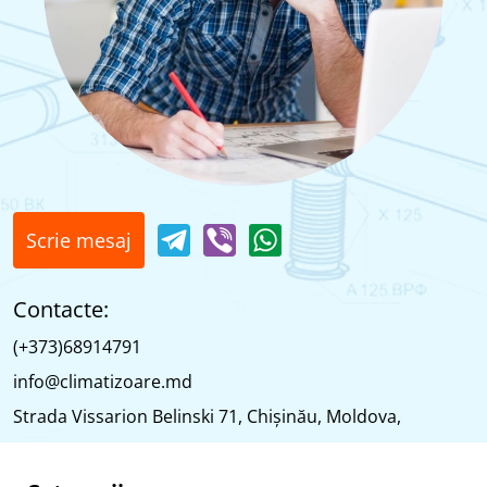
Scrie mesaj
Contacte:
(+373)68914791
info@climatizoare.md
Strada Vissarion Belinski 71, Chişinău, Moldova,