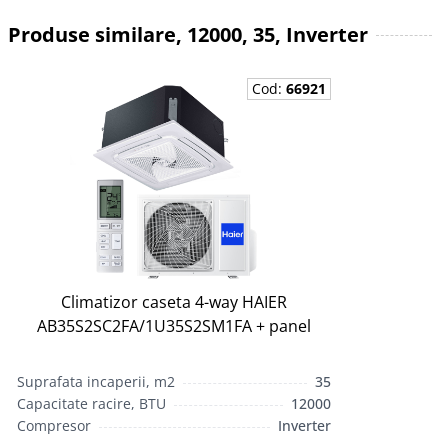
Produse similare, 12000, 35, Inverter
Cod:
66921
Climatizor caseta 4-way HAIER
AB35S2SC2FA/1U35S2SM1FA + panel
Suprafata incaperii, m2
35
Capacitate racire, BTU
12000
Compresor
Inverter