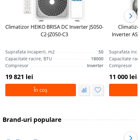
Climatizor HEIKO BRISA DC Inverter JS050-
Climatiz
С2-JZ050-С3
Inverter A
Suprafata incaperii, m2
50
Suprafata inca
Capacitate racire, BTU
18000
Capacitate rac
Compresor
Inverter
Compresor
19 821 lei
11 000 lei
În coș
Î
Brand-uri populare