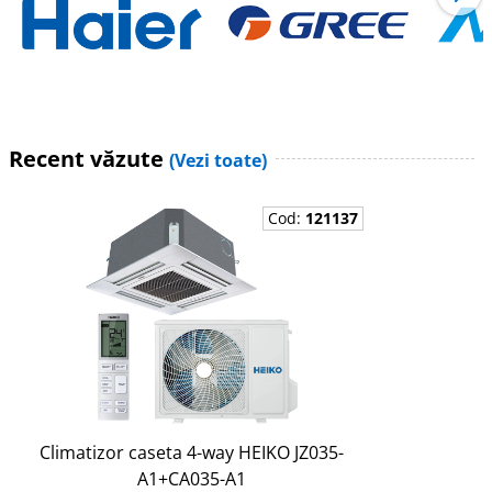
Recent văzute
(Vezi toate)
Cod:
121137
Climatizor caseta 4-way HEIKO JZ035-
A1+CA035-A1