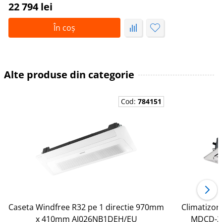
22 794 lei
În coș
Alte produse din categorie
Cod:
784151
Caseta Windfree R32 pe 1 directie 970mm
Climatizor
x 410mm AJ026NB1DEH/EU
MDCD-2