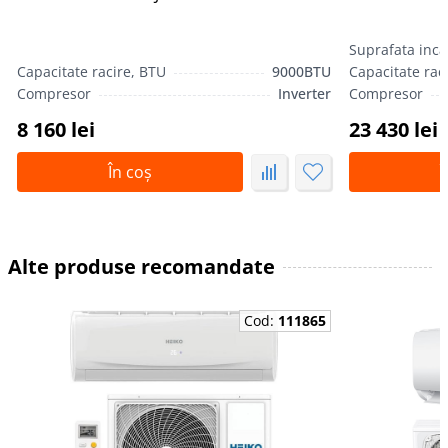
Suprafata inca
Capacitate racire, BTU
9000BTU
Capacitate rac
Compresor
Inverter
Compresor
8 160 lei
23 430 lei
În coș
Î
Alte produse recomandate
Cod:
111865