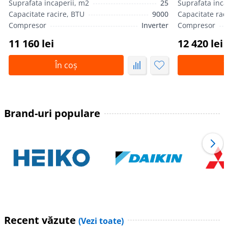
Suprafata incaperii, m2
25
Suprafata inca
Capacitate racire, BTU
9000
Capacitate rac
Compresor
Inverter
Compresor
11 160 lei
12 420 lei
În coș
Î
Brand-uri populare
Recent văzute
(Vezi toate)