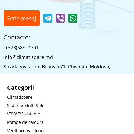
Scrie mesaj
Contacte:
(+373)68914791
info@climatizoare.md
Strada Vissarion Belinski 71, Chişinău, Moldova,
Categorii
Climatizoare
Sisteme Multi Split
VRV/VRF sisteme
Pompe de căldură
Ventiloconvectoare