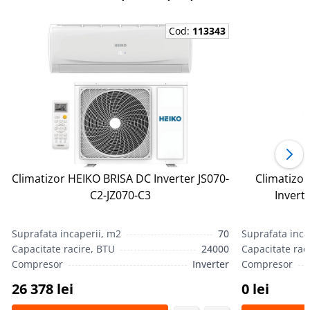
Cod:
113343
Climatizor HEIKO BRISA DC Inverter JS070-
Climatizo
С2-JZ070-С3
Invert
Suprafata incaperii, m2
70
Suprafata inca
Capacitate racire, BTU
24000
Capacitate rac
Compresor
Inverter
Compresor
26 378 lei
0 lei