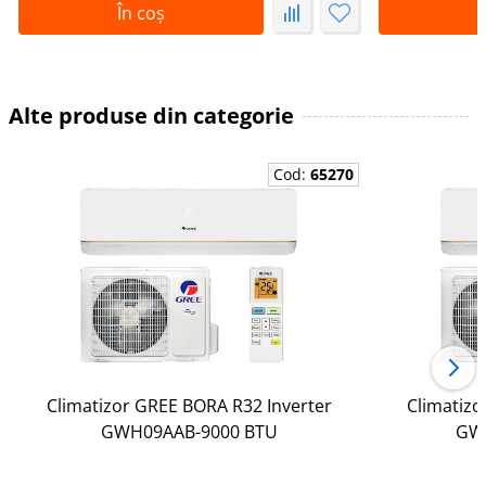
În coș
Î
Alte produse din categorie
Cod:
65270
Climatizor GREE BORA R32 Inverter
Climatizo
GWH09AAB-9000 BTU
GW