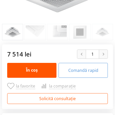
7 514 lei
În coș
Comandă rapid
la favorite
la comparație
Solicită consultație