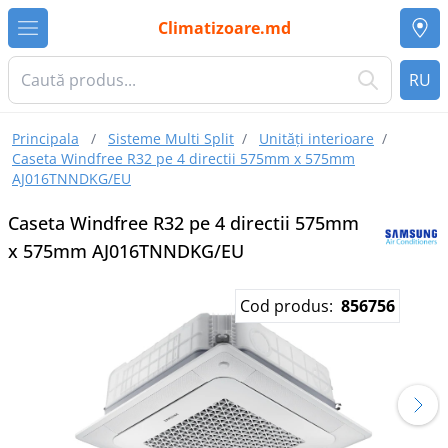
Climatizoare.md
RU
Principala
/
Sisteme Multi Split
/
Unități interioare
/
Caseta Windfree R32 pe 4 directii 575mm x 575mm
AJ016TNNDKG/EU
Caseta Windfree R32 pe 4 directii 575mm
x 575mm AJ016TNNDKG/EU
Cod produs:
856756