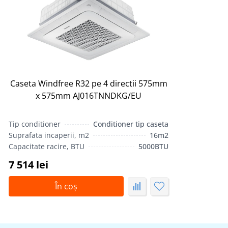
Caseta Windfree R32 pe 4 directii 575mm
x 575mm AJ016TNNDKG/EU
Tip conditioner
Conditioner tip caseta
Suprafata incaperii, m2
16m2
Capacitate racire, BTU
5000BTU
7 514 lei
În coș