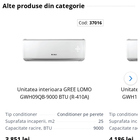
Alte produse din categorie
Cod:
37016
Unitatea interioara GREE LOMO
Unitate
GWH09QB-9000 BTU (R-410А)
GWH12Q
Tip conditioner
Conditioner pe perete
Tip conditione
Suprafata incaperii, m2
25
Suprafata inca
Capacitate racire, BTU
9000
Capacitate rac
3 851 lei
4 186 lei