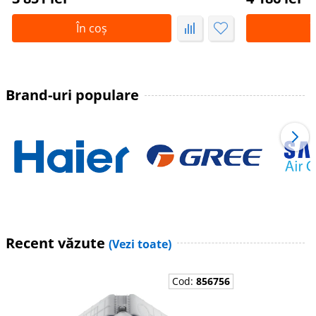
În coș
Î
Brand-uri populare
Recent văzute
(Vezi toate)
Cod:
856756