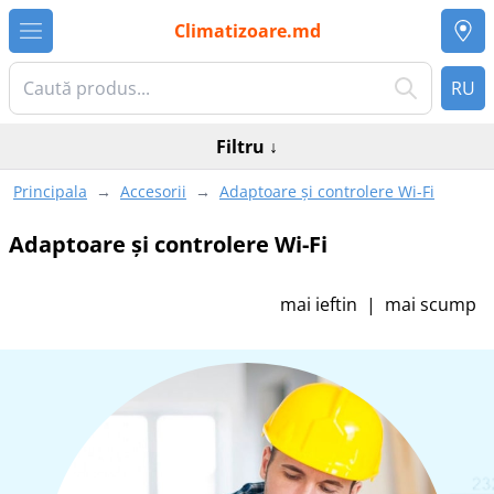
Climatizoare.md
RU
Filtru
↓
Principala
→
Accesorii
→
Adaptoare și controlere Wi-Fi
Adaptoare și controlere Wi-Fi
mai ieftin
|
mai scump