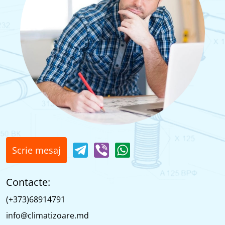
Scrie mesaj
Contacte:
(+373)68914791
info@climatizoare.md